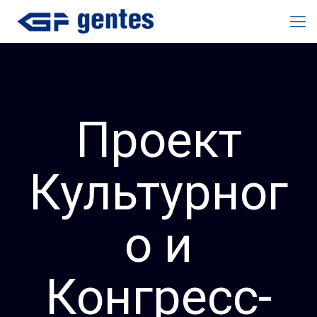
Проект
Культурног
о и
Конгресс-