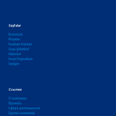
Sayfalar
Kurumsal
Projeler
Faali̇yet Alanları
Grup Şi̇rketleri̇
Haberler
İnsan Kaynakları
İleti̇şi̇m
Ссылки
О компании
Проекты
Сфера деятельности
Группы компаний